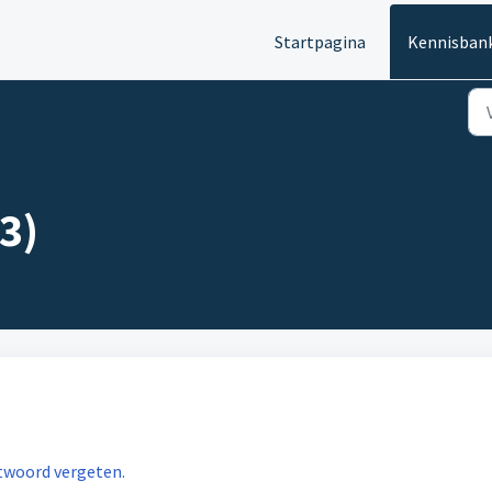
Startpagina
Kennisban
3)
twoord vergeten.