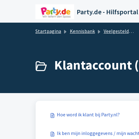
Doorgaan naar hoofdinhoud
Party.de - Hilfsportal
Startpagina
Kennisbank
Veelgestelde vragen en antwoorden
Klantaccount (
Hoe word ik klant bij Party.nl?
Ik ben mijn inloggegevens / mijn wach