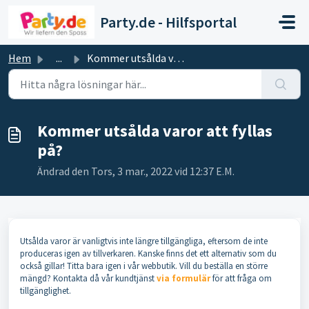
Hoppa över till huvudinnehåll
Party.de - Hilfsportal
Hem
...
Kommer utsålda varor att fyllas på?
Kommer utsålda varor att fyllas
på?
Ändrad den Tors, 3 mar., 2022 vid 12:37 E.M.
Utsålda varor är vanligtvis inte längre tillgängliga, eftersom de inte
produceras igen av tillverkaren. Kanske finns det ett alternativ som du
också gillar! Titta bara igen i vår webbutik. Vill du beställa en större
mängd? Kontakta då vår kundtjänst
via formulär
för att fråga om
tillgänglighet.