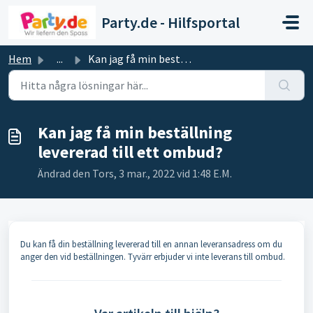
Hoppa över till huvudinnehåll
Party.de - Hilfsportal
Hem
...
Kan jag få min beställning levererad till ett ombud?
Kan jag få min beställning
levererad till ett ombud?
Ändrad den Tors, 3 mar., 2022 vid 1:48 E.M.
Du kan få din beställning levererad till en annan leveransadress om du
anger den vid beställningen. Tyvärr erbjuder vi inte leverans till ombud.