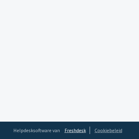
Helpdesksoftware van
Freshdesk
Cookiebeleid