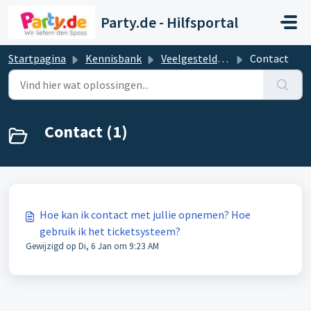
Doorgaan naar hoofdinhoud
Party.de - Hilfsportal
Startpagina
Kennisbank
Veelgestelde vragen en antwoorden
Contact
Contact (1)
Hoe kan ik contact met jullie opnemen? Hoe
gebruik ik het ticketsysteem?
Gewijzigd op Di, 6 Jan om 9:23 AM