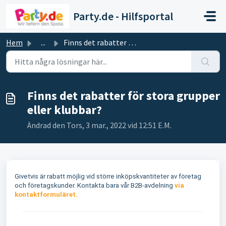
Hoppa över till huvudinnehåll
Party.de - Hilfsportal
Hem
...
Finns det rabatter för stora grupper eller klubbar?
Finns det rabatter för stora grupper
eller klubbar?
Ändrad den Tors, 3 mar., 2022 vid 12:51 E.M.
Givetvis är rabatt möjlig vid större inköpskvantiteter av företag
och företagskunder. Kontakta bara vår B2B-avdelning
via
kontaktformuläret.