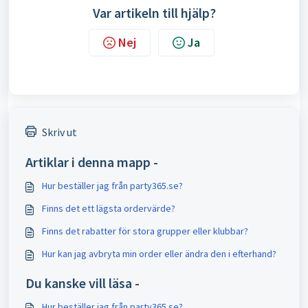
Var artikeln till hjälp?
Nej
Ja
Skriv ut
Artiklar i denna mapp -
Hur beställer jag från party365.se?
Finns det ett lägsta ordervärde?
Finns det rabatter för stora grupper eller klubbar?
Hur kan jag avbryta min order eller ändra den i efterhand?
Du kanske vill läsa -
Hur beställer jag från party365.se?