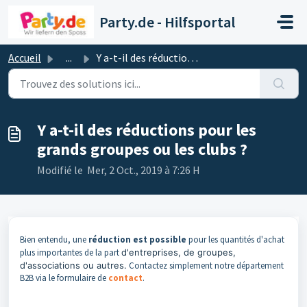
Passer au contenu principal
Party.de - Hilfsportal
Accueil
...
Y a-t-il des réductions pour les grands groupes ou les cl...
Y a-t-il des réductions pour les
grands groupes ou les clubs ?
Modifié le Mer, 2 Oct., 2019 à 7:26 H
Bien entendu, une
réduction est possible
pour les quantités d'achat
plus importantes de la part
d'entreprises, de groupes,
d'associations ou autres.
Contactez simplement notre département
B2B via le formulaire de
contact
.