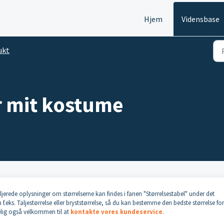
Hjem
Vidensbase
ukt
r mit kostume
jerede oplysninger om størrelserne kan findes i fanen "Størrelsestabel" under det
f.eks. Taljestørrelse eller bryststørrelse, så du kan bestemme den bedste størrelse for
elig også velkommen til at
kontakte vores kundeservice
.