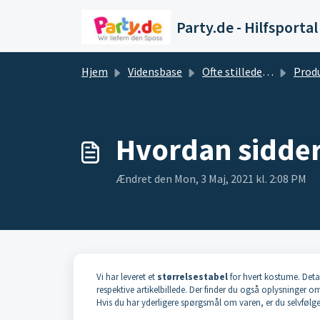
Gå til hovedindhold
Party.de - Hilfsportal
Hjem
Vidensbase
Ofte stillede spørgsmål og svar
Prod
Hvordan sidde
Ændret den Mon, 3 Maj, 2021 kl. 2:08 PM
Vi har leveret et
størrelsestabel
for hvert kostume. Detal
respektive artikelbillede. Der finder du også oplysninger om 
Hvis du har yderligere spørgsmål om varen, er du selvfølg