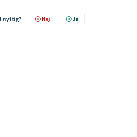
l nyttig?
Nej
Ja