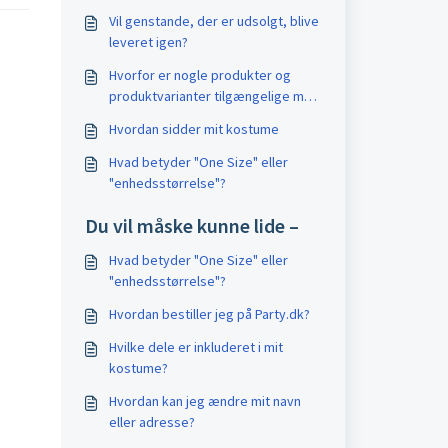
Vil genstande, der er udsolgt, blive
leveret igen?
Hvorfor er nogle produkter og
produktvarianter tilgængelige med
det samme, når andre ikke er?
Hvordan sidder mit kostume
Hvad betyder "One Size" eller
"enhedsstørrelse"?
Du vil måske kunne lide –
Hvad betyder "One Size" eller
"enhedsstørrelse"?
Hvordan bestiller jeg på Party.dk?
Hvilke dele er inkluderet i mit
kostume?
Hvordan kan jeg ændre mit navn
eller adresse?