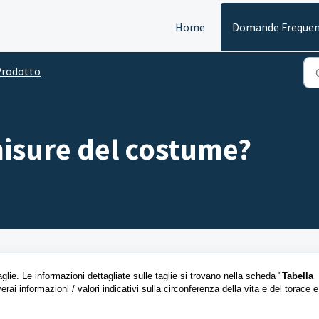
Home
Domande Frequen
Prodotto
isure del costume?
ie. Le informazioni dettagliate sulle taglie si trovano nella scheda "
Tabella
erai informazioni / valori indicativi sulla circonferenza della vita e del torace e