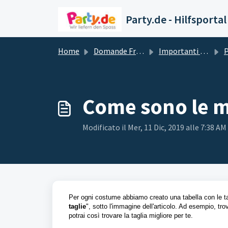
Salta al contenuto principale
Party.de - Hilfsportal
Home
Domande Frequenti (FAQ)
Importanti domande e risposte
Come sono le m
Modificato il Mer, 11 Dic, 2019 alle 7:38 AM
Per ogni costume abbiamo creato una tabella con le tagl
taglie
", sotto l'immagine dell'articolo. Ad esempio, trov
potrai così trovare la taglia migliore per te.