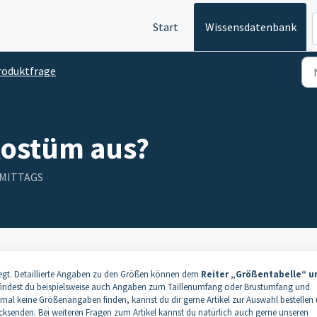
Start
Wissensdatenbank
roduktfrage
 Kostüm aus?
ORMITTAGS
egt. Detaillierte Angaben zu den Größen können dem
Reiter „Größentabelle“ u
ndest du beispielsweise auch Angaben zum Taillenumfang oder Brustumfang und
einmal keine Größenangaben finden, kannst du dir gerne Artikel zur Auswahl bestellen
ücksenden. Bei weiteren Fragen zum Artikel kannst du natürlich auch gerne unseren