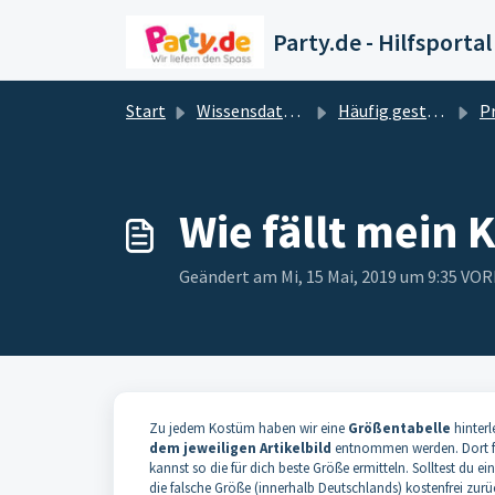
Zum hauptsächlichen Inhalt gehen
Party.de - Hilfsportal
Start
Wissensdatenbank
Häufig gestellte Fragen & Antworten
P
Wie fällt mein
Geändert am Mi, 15 Mai, 2019 um 9:35 V
Zu jedem Kostüm haben wir eine
Größentabelle
hinterl
dem jeweiligen Artikelbild
entnommen werden. Dort fi
kannst so die für dich beste Größe ermitteln. Solltest du 
die falsche Größe (innerhalb Deutschlands) kostenfrei zur