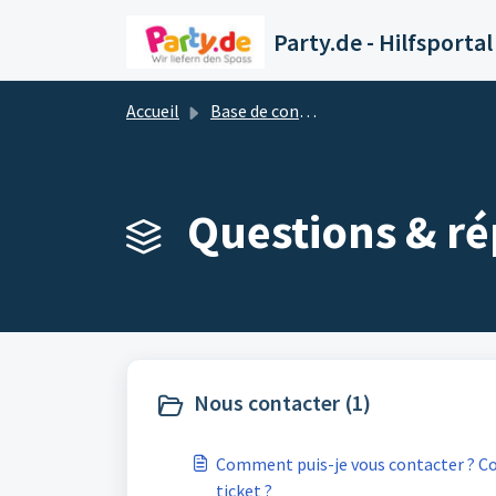
Passer au contenu principal
Party.de - Hilfsportal
Accueil
Base de connaissances
Questions & ré
Nous contacter (1)
Comment puis-je vous contacter ? Co
ticket ?