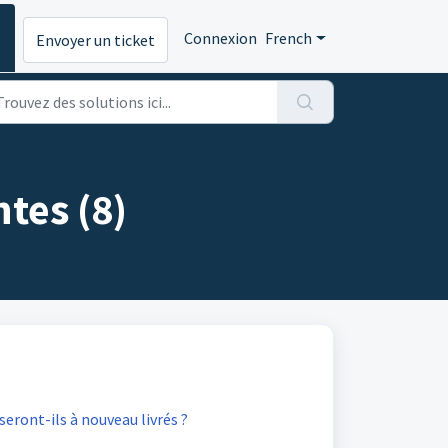
s
Connexion
French
Envoyer un ticket
tes (8)
 seront-ils à nouveau livrés ?