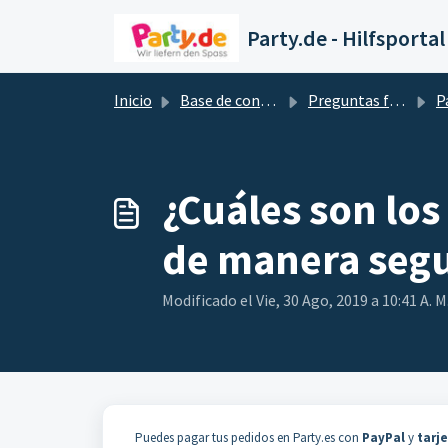
Saltar al contenido principal
Party.de - Hilfsportal
Inicio
Base de conocimientos
Preguntas frecuentes
P
¿Cuáles son los
de manera seg
Modificado el Vie, 30 Ago, 2019 a 10:41 A. M
Puedes pagar tus pedidos en Party.es con
PayPal
y
tarj