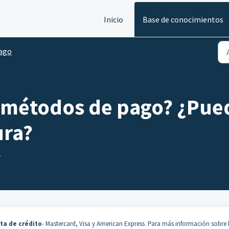
Inicio
Base de conocimientos
ago
 métodos de pago? ¿Pued
ura?
.
eta de crédito
- Mastercard, Visa y American Express. Para más información sobre 