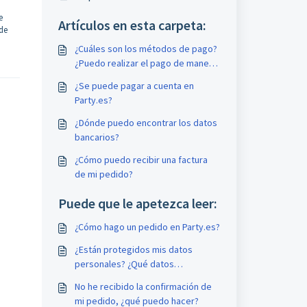
e
Artículos en esta carpeta:
 de
¿Cuáles son los métodos de pago?
¿Puedo realizar el pago de manera
segura?
¿Se puede pagar a cuenta en
Party.es?
¿Dónde puedo encontrar los datos
bancarios?
¿Cómo puedo recibir una factura
de mi pedido?
Puede que le apetezca leer:
¿Cómo hago un pedido en Party.es?
¿Están protegidos mis datos
personales? ¿Qué datos
personales se almacenan en la
No he recibido la confirmación de
cuenta de cliente?
mi pedido, ¿qué puedo hacer?