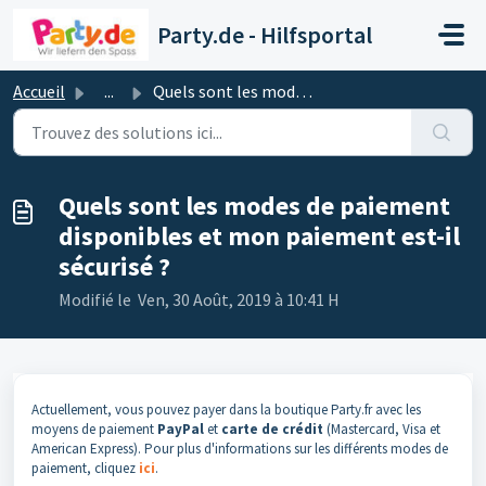
Passer au contenu principal
Party.de - Hilfsportal
Accueil
...
Quels sont les modes de paiement disponibles et mon paiem...
Quels sont les modes de paiement
disponibles et mon paiement est-il
sécurisé ?
Modifié le Ven, 30 Août, 2019 à 10:41 H
Actuellement, vous pouvez payer dans la boutique Party.fr avec les
moyens de paiement
PayPal
et
carte de crédit
(Mastercard, Visa et
American Express). Pour plus d'informations sur les différents modes de
paiement, cliquez
ici
.